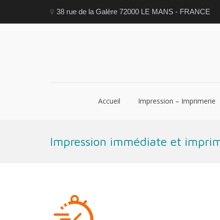
Skip
to
38 rue de la Galère 72000 LE MANS - FRANCE
content
Accueil
Impression – Imprimerie
Impression immédiate et imprim