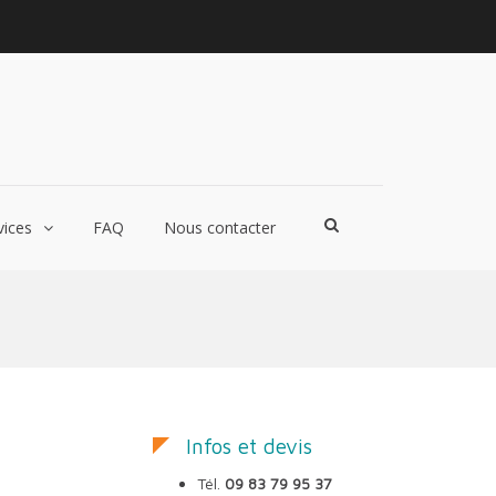
nt
primerie – Papier – Faconnage – Particuliers et Professionnels
Show
vices
FAQ
Nous contacter
Search
Form
Infos et devis
Tél.
09 83 79 95 37