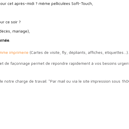
ur cet après-midi ? même pelliculées Soft-Touch,
ur ce soir ?
décès, mariage),
ournée
.
mme imprimerie
(Cartes de visite, fly, dépliants, affiches, étiquettes…).
 et de façonnage permet de répondre rapidement à vos besoins urgen
 de notre charge de travail. *Par mail ou via le site impression sous 1