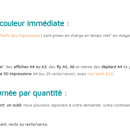
couleur immédiate :
Tarifs des impressions
) sont prises en charge en temps réel* en magas
er
* des
affiches A4 ou A3
, des
fly A5, A6
et même des
dépliant A4
(le 
de 50 impressions
A4 (ou 25 recto/verso), avec
nos tarifs ECO
.
urnée par quantité :
ant
,
un oubli
, nous pouvons répondre à votre demande, votre command
lant, recto ou recto/verso,