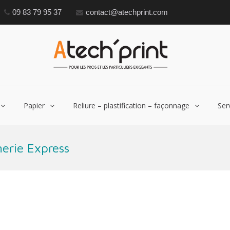
09 83 79 95 37
contact@atechprint.com
Atech'pri
Impression – Im
Papier
Reliure – plastification – façonnage
Ser
erie Express